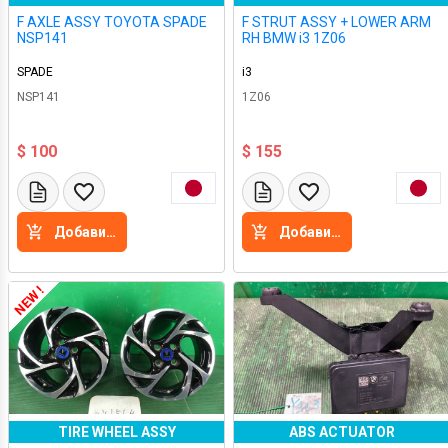
F AXLE ASSY TOYOTA SPADE
F STRUT ASSY + LOWER ARM
NSP141
RH BMW i3 1Z06
SPADE
i3
NSP141
1Z06
$ 100
$ 155
Добавить в корзину
Добавить в корзину
NEW !
TIRE WHEEL ASSY
ABS ACTUATOR