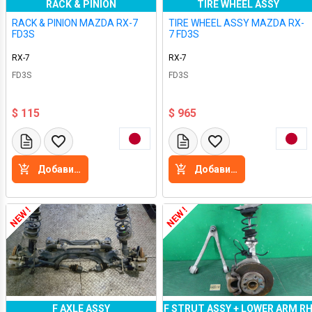
RACK & PINION
TIRE WHEEL ASSY
RACK & PINION MAZDA RX-7
TIRE WHEEL ASSY MAZDA RX-
FD3S
7 FD3S
RX-7
RX-7
FD3S
FD3S
$ 115
$ 965
Добавить в корзину
Добавить в корзину
NEW !
NEW !
F AXLE ASSY
F STRUT ASSY + LOWER ARM R