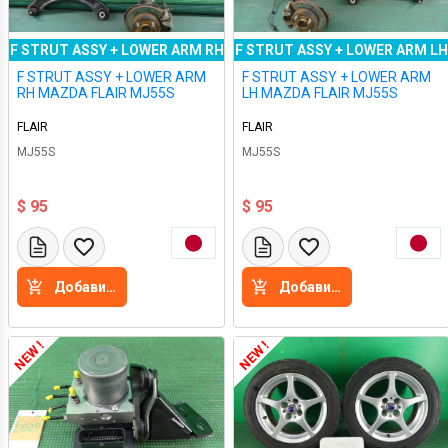
F STRUT ASSY + LOWER ARM RH
F STRUT ASSY + LOWER ARM LH
F STRUT ASSY + LOWER ARM
F STRUT ASSY + LOWER ARM
RH MAZDA FLAIR MJ55S
LH MAZDA FLAIR MJ55S
FLAIR
FLAIR
MJ55S
MJ55S
$ 95
$ 95
Добавить в корзину
Добавить в корзину
NEW !
NEW !