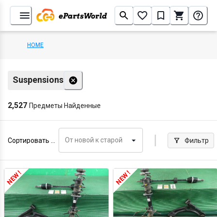
HOME
Suspensions
2,527
Предметы Найденные
От новой к старой
Сортировать по
Фильтр
NEW !
NEW !