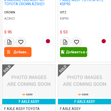
R KNUCKLE HUB ASSY RH
F AXLE ASSY TOYOTA VITZ
TOYOTA CROWN AZSH21
KSP90
CROWN
VITZ
AZSH21
KSP90
$ 95
$ 53
Добавить в корзину
Добавить в список желан
SOLD
SOLD
F AXLE ASSY
F AXLE ASSY
F AXLE ASSY TOYOTA
F AXLE ASSY