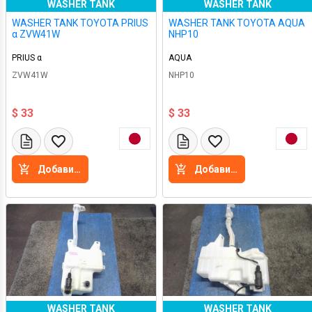
WASHER TANK
WASHER TANK
WASHER TANK TOYOTA PRIUS
WASHER TANK TOYOTA AQUA
α ZVW41W
NHP10
PRIUS α
AQUA
ZVW41W
NHP10
$ 33
$ 33
Добавить в корзину
Добавить в корзину
WASHER TANK
WASHER TANK