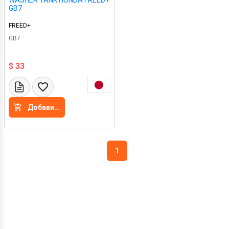
WASHER TANK HONDA FREED+
GB7
FREED+
GB7
$ 33
Добавить в корзину
1