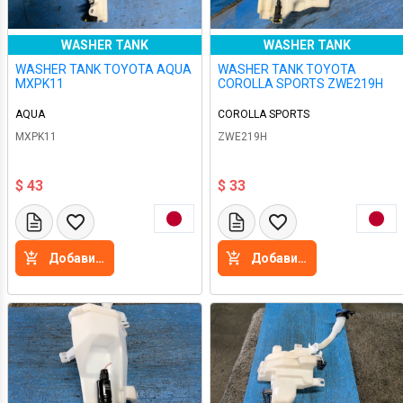
WASHER TANK
WASHER TANK
WASHER TANK TOYOTA AQUA
WASHER TANK TOYOTA
MXPK11
COROLLA SPORTS ZWE219H
AQUA
COROLLA SPORTS
MXPK11
ZWE219H
$ 43
$ 33
Добавить в корзину
Добавить в корзину