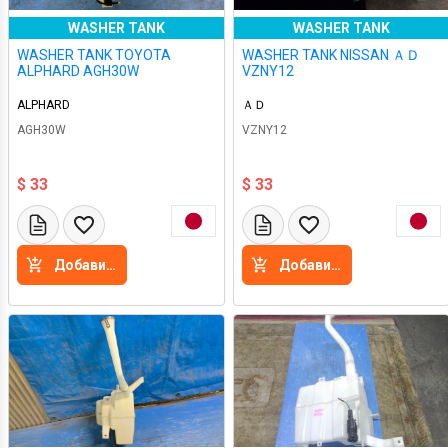
WASHER TANK
WASHER TANK
WASHER TANK TOYOTA
WASHER TANK NISSAN ＡＤ
ALPHARD AGH30W
VZNY12
ALPHARD
ＡＤ
AGH30W
VZNY12
$ 33
$ 33
Добавить в корзину
Добавить в корзину