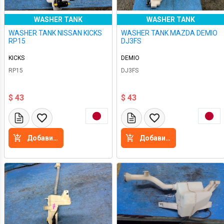
WASHER TANK
WASHER TANK
WASHER TANK NISSAN KICKS
WASHER TANK MAZDA DEMIO
RP15
DJ3FS
KICKS
DEMIO
RP15
DJ3FS
$ 43
$ 43
Добавить в корзину
Добавить в корзину