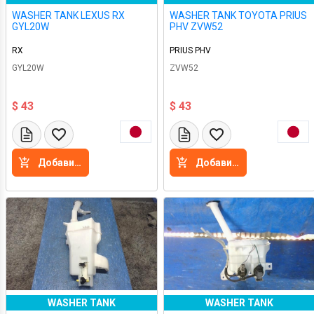
WASHER TANK LEXUS RX
WASHER TANK TOYOTA PRIUS
GYL20W
PHV ZVW52
RX
PRIUS PHV
GYL20W
ZVW52
$ 43
$ 43
Добавить в корзину
Добавить в корзину
WASHER TANK
WASHER TANK