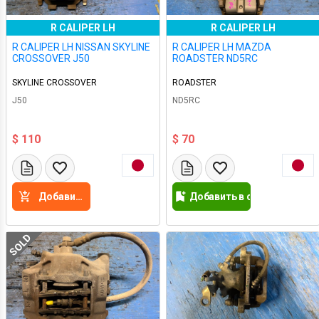
R CALIPER LH
R CALIPER LH
R CALIPER LH NISSAN SKYLINE
R CALIPER LH MAZDA
CROSSOVER J50
ROADSTER ND5RC
SKYLINE CROSSOVER
ROADSTER
J50
ND5RC
$ 110
$ 70
Добавить в корзину
Добавить в список желан
SOLD