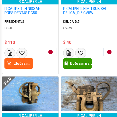
R CALIPER LH
R CALIPER LH
R CALIPER LH NISSAN
R CALIPER LH MITSUBISHI
PRESIDENTJS PG50
DELICA_D:5 CV5W
PRESIDENTJS
DELICA_D:5
PG50
CV5W
$ 110
$ 40
Добавить в корзину
Добавить в список желан
SOLD
R CALIPER LH
R CALIPER LH