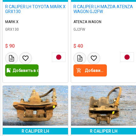
R CALIPER LH TOYOTA MARK X
R CALIPER LH MAZDA ATENZA
GRX130
WAGON GJ2FW
MARK X
ATENZA WAGON
GRX130
GJ2FW
$ 90
$ 40
Добавить в список желаний
Добавить в корзину
R CALIPER LH
R CALIPER LH