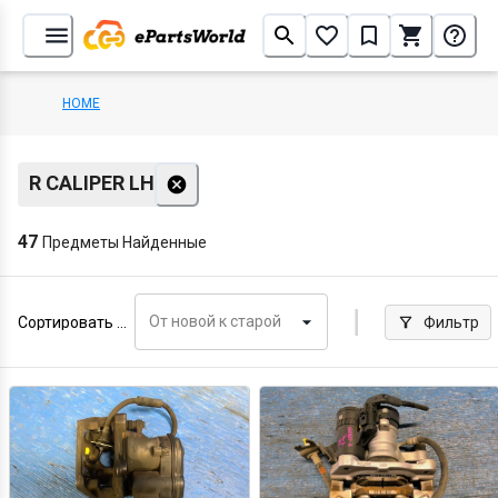
HOME
R CALIPER LH
47
Предметы Найденные
От новой к старой
Сортировать по
Фильтр