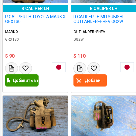
R CALIPER LH
R CALIPER LH
R CALIPER LH TOYOTA MARK X
R CALIPER LH MITSUBISHI
GRX130
OUTLANDERｰPHEV GG2W
MARK X
OUTLANDERｰPHEV
GRX130
GG2W
$ 90
$ 110
Добавить в список желаний
Добавить в корзину