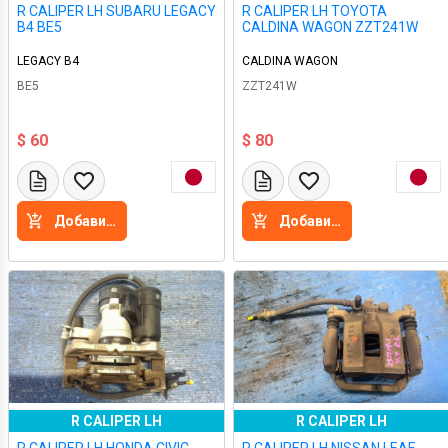
R CALIPER LH SUBARU LEGACY
R CALIPER LH TOYOTA
B4 BE5
CALDINA WAGON ZZT241W
LEGACY B4
CALDINA WAGON
BE5
ZZT241W
$ 60
$ 80
Добавить в корзину
Добавить в корзину
R CALIPER LH
R CALIPER LH