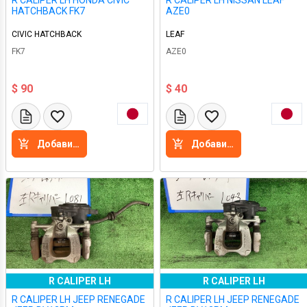
R CALIPER LH HONDA CIVIC
R CALIPER LH NISSAN LEAF
HATCHBACK FK7
AZE0
CIVIC HATCHBACK
LEAF
FK7
AZE0
$ 90
$ 40
Добавить в корзину
Добавить в корзину
R CALIPER LH
R CALIPER LH
R CALIPER LH JEEP RENEGADE
R CALIPER LH JEEP RENEGADE