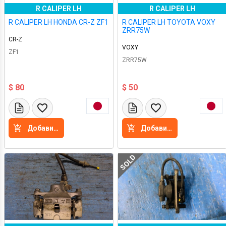
R CALIPER LH
R CALIPER LH
R CALIPER LH HONDA CR-Z ZF1
R CALIPER LH TOYOTA VOXY
ZRR75W
CR-Z
VOXY
ZF1
ZRR75W
$ 80
$ 50
Добавить в корзину
Добавить в корзину
SOLD