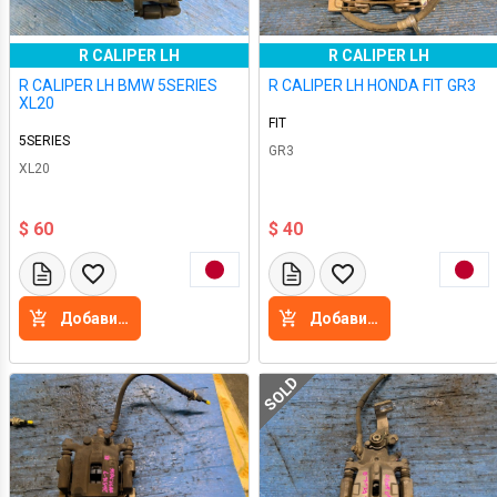
R CALIPER LH
R CALIPER LH
R CALIPER LH BMW 5SERIES
R CALIPER LH HONDA FIT GR3
XL20
FIT
5SERIES
GR3
XL20
$ 60
$ 40
Добавить в корзину
Добавить в корзину
SOLD