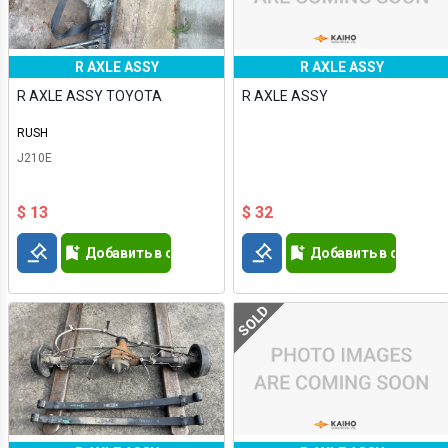
R AXLE ASSY
R AXLE ASSY
R AXLE ASSY TOYOTA
R AXLE ASSY
RUSH
J210E
$ 13
$ 32
Добавить в список желаний
Добавить в список 
SOLD