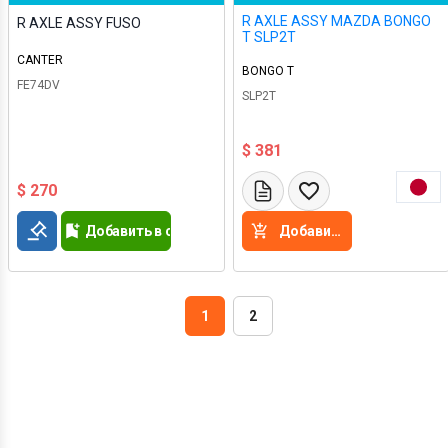
R AXLE ASSY MAZDA BONGO
R AXLE ASSY FUSO
T SLP2T
CANTER
BONGO T
FE74DV
SLP2T
$ 381
$ 270
Добавить в список желаний
Добавить в корзину
1
2