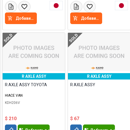
Добавить в корзину
Добавить в корзину
SOLD
SOLD
R AXLE ASSY
R AXLE ASSY
R AXLE ASSY TOYOTA
R AXLE ASSY
HIACE VAN
KDH206V
$ 210
$ 67