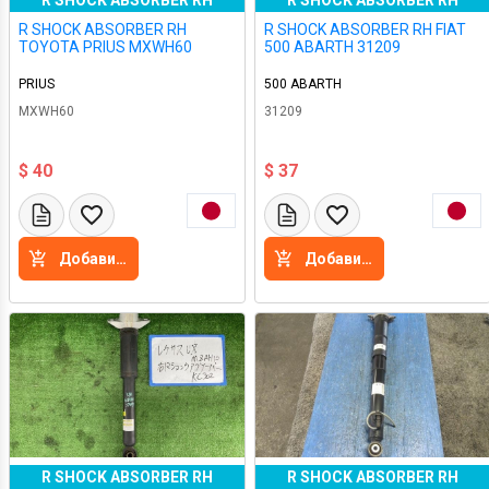
R SHOCK ABSORBER RH
R SHOCK ABSORBER RH
R SHOCK ABSORBER RH
R SHOCK ABSORBER RH FIAT
TOYOTA PRIUS MXWH60
500 ABARTH 31209
PRIUS
500 ABARTH
MXWH60
31209
$ 40
$ 37
Добавить в корзину
Добавить в корзину
R SHOCK ABSORBER RH
R SHOCK ABSORBER RH