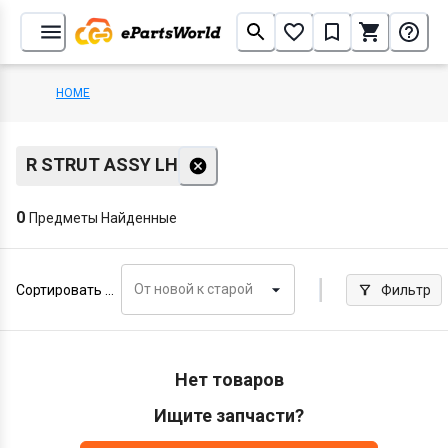
HOME
R STRUT ASSY LH
0
Предметы Найденные
От новой к старой
Сортировать по
Фильтр
Нет товаров
Ищите запчасти?