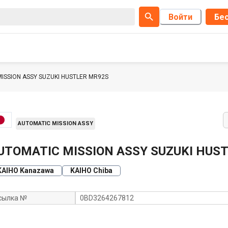
Войти
Бес
ISSION ASSY SUZUKI HUSTLER MR92S
AUTOMATIC MISSION ASSY
UTOMATIC MISSION ASSY SUZUKI HUS
KAIHO Kanazawa
KAIHO Chiba
сылка №
0BD3264267812