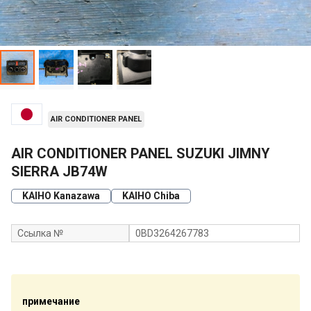
AIR CONDITIONER PANEL
AIR CONDITIONER PANEL SUZUKI JIMNY
SIERRA JB74W
KAIHO Kanazawa
KAIHO Chiba
Ссылка №
0BD3264267783
примечание