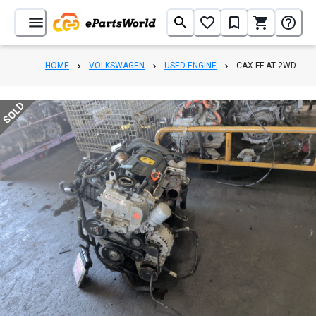
HOME
VOLKSWAGEN
USED ENGINE
CAX FF AT 2WD
SOLD
1
/
7