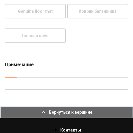
Genuine floor mat
Коврик багажника
Tonneau cover
Примечание
Вернуться к вершине
Контакты