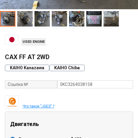
USED ENGINE
CAX FF AT 2WD
KAIHO Kanazawa
KAIHO Chiba
Ссылка №
0KC3264038158
Что такое "JGES" ?
Двигатель