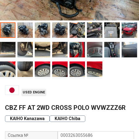
USED ENGINE
CBZ FF AT 2WD CROSS POLO WVWZZZ6R
KAIHO Kanazawa
KAIHO Chiba
Ссылка №
0003263055686