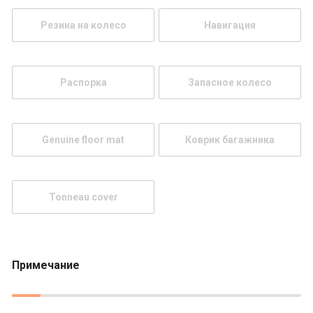
Резина на колесо
Навигация
Распорка
Запасное колесо
Genuine floor mat
Коврик багажника
Tonneau cover
Примечание