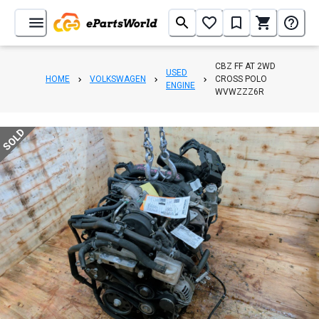
CBZ FF AT 2WD
USED
HOME
VOLKSWAGEN
CROSS POLO
ENGINE
WVWZZZ6R
SOLD
1
/
30