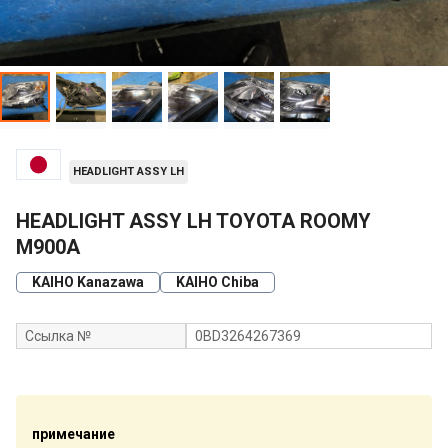
HEADLIGHT ASSY LH
HEADLIGHT ASSY LH TOYOTA ROOMY
M900A
KAIHO Kanazawa
KAIHO Chiba
Ссылка №
0BD3264267369
примечание