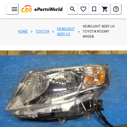
HEADLIGHT ASSY LH
HEADLIGHT
HOME
TOYOTA
TOYOTA ROOMY
ASSY LH
M900A
1
/
6