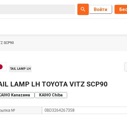
Войти
Бес
TZ SCP90
TAIL LAMP LH
AIL LAMP LH TOYOTA VITZ SCP90
KAIHO Kanazawa
KAIHO Chiba
сылка №
0BD3264267358