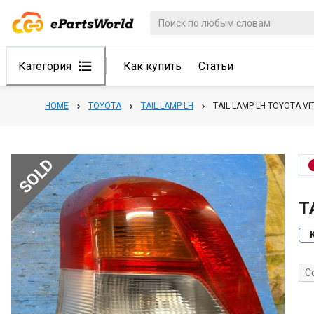
Категория
Как купить
Статьи
HOME
TOYOTA
TAIL LAMP LH
TAIL LAMP LH TOYOTA VI
SOLD
T
С