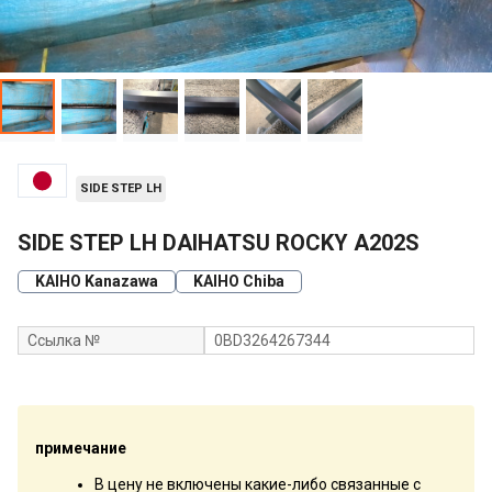
SIDE STEP LH
SIDE STEP LH DAIHATSU ROCKY A202S
KAIHO Kanazawa
KAIHO Chiba
Ссылка №
0BD3264267344
примечание
В цену не включены какие-либо связанные с