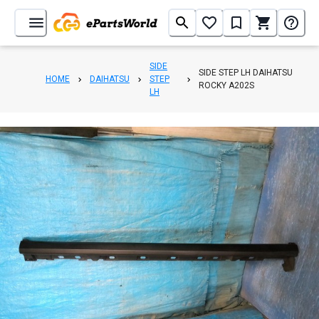
SIDE
SIDE STEP LH DAIHATSU
HOME
DAIHATSU
STEP
ROCKY A202S
LH
1
/
6