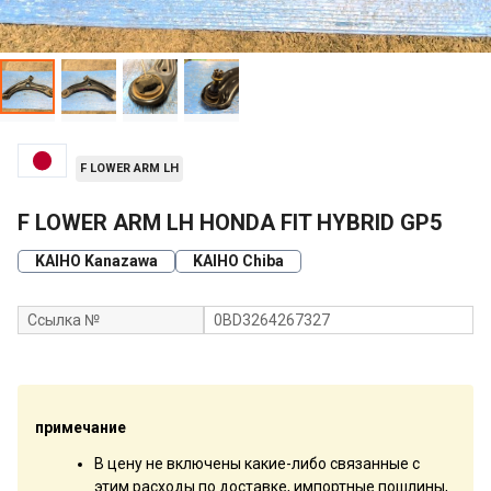
F LOWER ARM LH
F LOWER ARM LH HONDA FIT HYBRID GP5
KAIHO Kanazawa
KAIHO Chiba
Ссылка №
0BD3264267327
примечание
В цену не включены какие-либо связанные с
этим расходы по доставке, импортные пошлины,