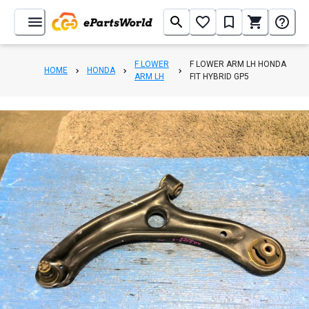
F LOWER
F LOWER ARM LH HONDA
HOME
HONDA
ARM LH
FIT HYBRID GP5
1
/
4