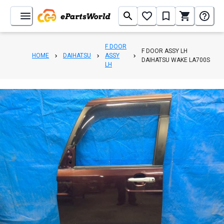
F DOOR
F DOOR ASSY LH
HOME
DAIHATSU
ASSY
DAIHATSU WAKE LA700S
LH
1
/
8