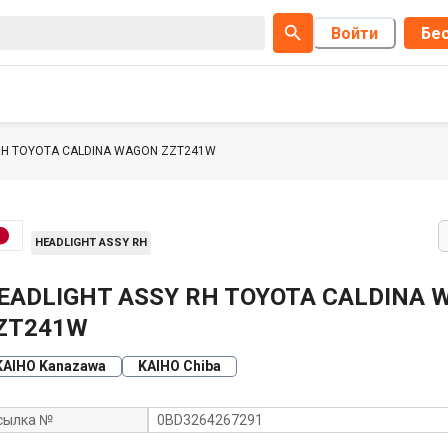
Войти
Бес
RH TOYOTA CALDINA WAGON ZZT241W
HEADLIGHT ASSY RH
EADLIGHT ASSY RH TOYOTA CALDINA 
ZT241W
KAIHO Kanazawa
KAIHO Chiba
сылка №
0BD3264267291