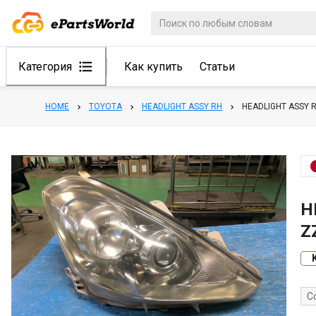
Категория
Как купить
Статьи
HOME
TOYOTA
HEADLIGHT ASSY RH
HEADLIGHT ASSY 
H
Z
С