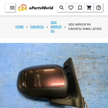
SIDE
SIDE MIRROR RH
HOME
DAIHATSU
MIRROR
DAIHATSU WAKE LA700S
RH
1
/
7