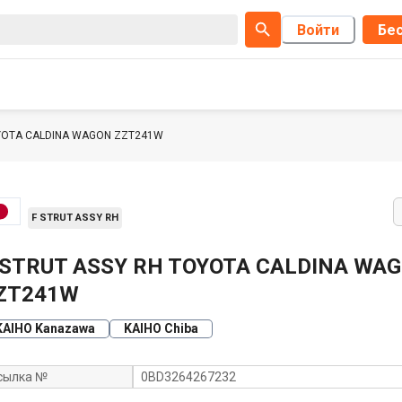
Войти
Бес
OYOTA CALDINA WAGON ZZT241W
F STRUT ASSY RH
 STRUT ASSY RH TOYOTA CALDINA WA
ZT241W
KAIHO Kanazawa
KAIHO Chiba
сылка №
0BD3264267232