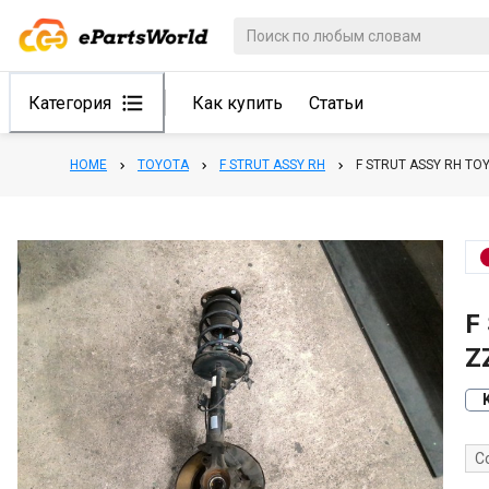
Категория
Как купить
Статьи
HOME
TOYOTA
F STRUT ASSY RH
F STRUT ASSY RH T
F
Z
С