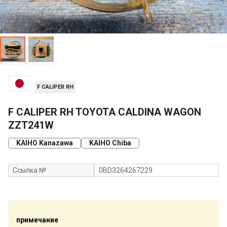
F CALIPER RH
F CALIPER RH TOYOTA CALDINA WAGON
ZZT241W
KAIHO Kanazawa
KAIHO Chiba
Ссылка №
0BD3264267229
примечание