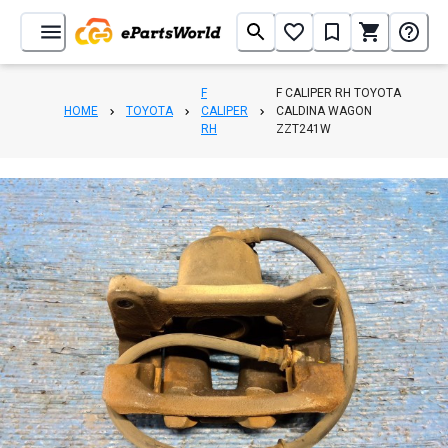
F
F CALIPER RH TOYOTA
HOME
TOYOTA
CALIPER
CALDINA WAGON
RH
ZZT241W
1
/
2