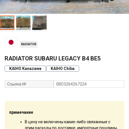
RADIATOR
RADIATOR SUBARU LEGACY B4 BE5
KAIHO Kanazawa
KAIHO Chiba
Ссылка №
0BD3264267224
примечание
В цену не включены какие-либо связанные с
этим расходы по доставке, импортные пошлины,