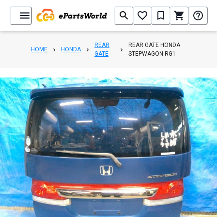
REAR
REAR GATE HONDA
HOME
HONDA
GATE
STEPWAGON RG1
1
/
8