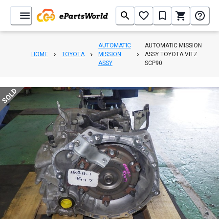
AUTOMATIC
AUTOMATIC MISSION
HOME
TOYOTA
MISSION
ASSY TOYOTA VITZ
ASSY
SCP90
SOLD
1
/
6