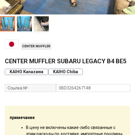
CENTER MUFFLER
CENTER MUFFLER SUBARU LEGACY B4 BE5
KAIHO Kanazawa
KAIHO Chiba
Ссылка №
0BD3264267148
примечание
В цену не включены какие-либо связанные с
этим расходы по доставке, импортные пошлины,