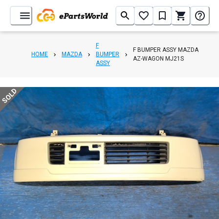
F
F BUMPER ASSY MAZDA
HOME
MAZDA
BUMPER
AZ-WAGON MJ21S
ASSY
SOLD
1
/
8