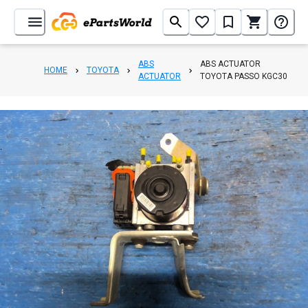
ABS
ABS ACTUATOR
HOME
TOYOTA
ACTUATOR
TOYOTA PASSO KGC30
1
/
6