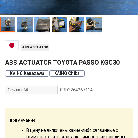
ABS ACTUATOR
ABS ACTUATOR TOYOTA PASSO KGC30
KAIHO Kanazawa
KAIHO Chiba
Ссылка №
0BD3264267114
примечание
В цену не включены какие-либо связанные с
этим расходы по доставке, импортные пошлины,