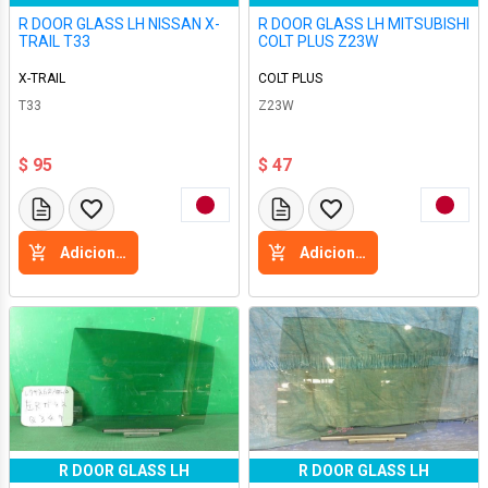
R DOOR GLASS LH NISSAN X-
R DOOR GLASS LH MITSUBISHI
TRAIL T33
COLT PLUS Z23W
X-TRAIL
COLT PLUS
T33
Z23W
$ 95
$ 47
Adicione a cesta
Adicione a cesta
R DOOR GLASS LH
R DOOR GLASS LH