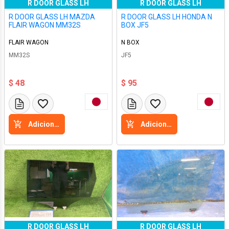
R DOOR GLASS LH
R DOOR GLASS LH
R DOOR GLASS LH MAZDA
R DOOR GLASS LH HONDA N
FLAIR WAGON MM32S
BOX JF5
FLAIR WAGON
N BOX
MM32S
JF5
$ 48
$ 95
Adicione a cesta
Adicione a cesta
R DOOR GLASS LH
R DOOR GLASS LH