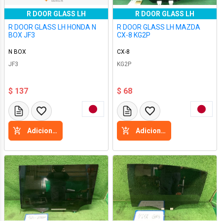
R DOOR GLASS LH
R DOOR GLASS LH
R DOOR GLASS LH HONDA N
R DOOR GLASS LH MAZDA
BOX JF3
CX-8 KG2P
N BOX
CX-8
JF3
KG2P
$ 137
$ 68
Adicione a cesta
Adicione a cesta