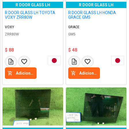
R DOOR GLASS LH
R DOOR GLASS LH
R DOOR GLASS LH TOYOTA
R DOOR GLASS LH HONDA
VOXY ZRR80W
GRACE GM5
VOXY
GRACE
ZRR80W
GM5
$ 88
$ 48
Adicione a cesta
Adicione a cesta