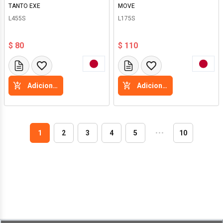
TANTO EXE
MOVE
L455S
L175S
$ 80
$ 110
Adicione a cesta
Adicione a cesta
1
2
3
4
5
・
・
・
10