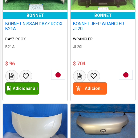
BONNET
BONNET
BONNET NISSAN DAYZ ROOX
BONNET JEEP WRANGLER
B21A
JL20L
DAYZ ROOX
WRANGLER
B21A
JL20L
$ 96
$ 704
Adicionar à lista de desejos
Adicione a cesta