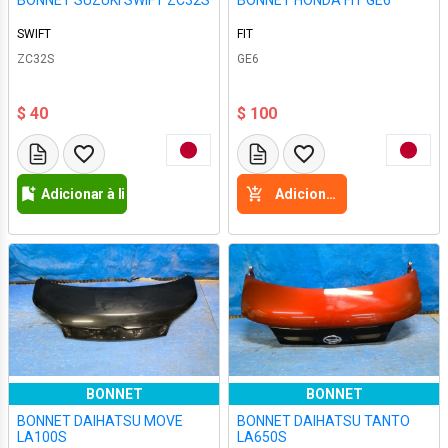
BONNET SUZUKI SWIFT ZC32S
BONNET HONDA FIT GE6
SWIFT
FIT
ZC32S
GE6
$ 40
$ 100
Adicionar à lista de desejos
Adicione a cesta
BONNET
BONNET
BONNET DAIHATSU MOVE
BONNET DAIHATSU TANTO
LA100S
LA650S