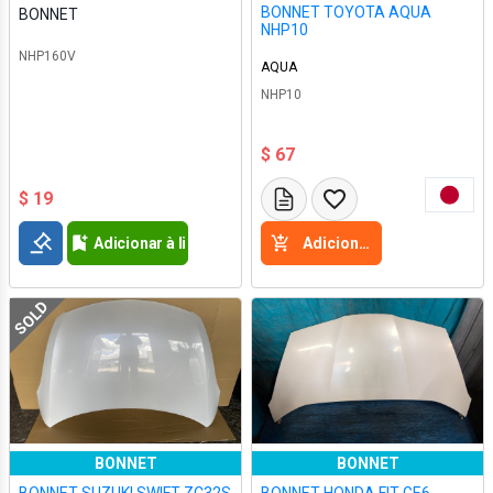
BONNET TOYOTA AQUA
BONNET
NHP10
NHP160V
AQUA
NHP10
$ 67
$ 19
Adicionar à lista de desejos
Adicione a cesta
SOLD
BONNET
BONNET