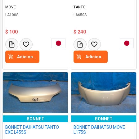
MOVE
TANTO
LA100S
LA650S
$ 100
$ 240
Adicione a cesta
Adicione a cesta
BONNET
BONNET
BONNET DAIHATSU TANTO
BONNET DAIHATSU MOVE
EXE L455S
L175S