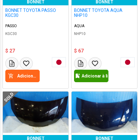
BONNET
BONNET
BONNET TOYOTA PASSO
BONNET TOYOTA AQUA
KGC30
NHP10
PASSO
AQUA
KGC30
NHP10
$ 27
$ 67
Adicione a cesta
Adicionar à lista de desejos
SOLD
BONNET
BONNET