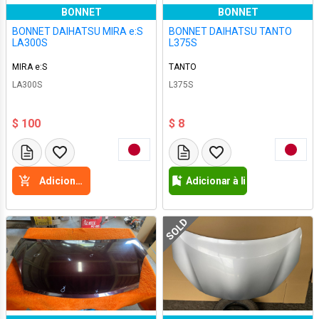
BONNET
BONNET
BONNET DAIHATSU MIRA e:S
BONNET DAIHATSU TANTO
LA300S
L375S
MIRA e:S
TANTO
LA300S
L375S
$ 100
$ 8
Adicione a cesta
Adicionar à lista de desejos
SOLD