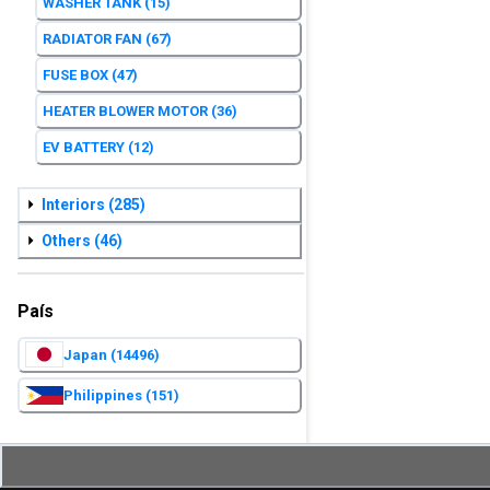
WASHER TANK
(15)
RADIATOR FAN
(67)
FUSE BOX
(47)
HEATER BLOWER MOTOR
(36)
EV BATTERY
(12)
Interiors
(285)
Others
(46)
País
Japan
(14496)
Philippines
(151)