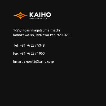
1-25, Higashikagatsume-machi,
Kanazawa-shi, Ishikawa-ken, 920-0209
Tel :
+81 76 237 5348
Fax: +81 76 237 1950
Email :
export2@kaiho.co.jp