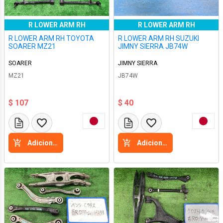
R LOWER ARM RH
R LOWER ARM RH
R LOWER ARM RH TOYOTA
R LOWER ARM RH SUZUKI
SOARER MZ21
JIMNY SIERRA JB74W
SOARER
JIMNY SIERRA
MZ21
JB74W
$ 107
$ 40
Adicione a cesta
Adicione a cesta