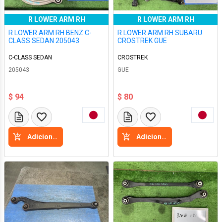
R LOWER ARM RH
R LOWER ARM RH
R LOWER ARM RH BENZ C-
R LOWER ARM RH SUBARU
CLASS SEDAN 205043
CROSTREK GUE
C-CLASS SEDAN
CROSTREK
205043
GUE
$ 94
$ 80
Adicione a cesta
Adicione a cesta