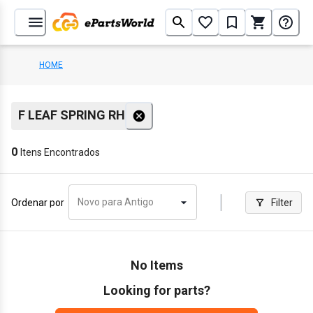
HOME
F LEAF SPRING RH
0
Itens Encontrados
Novo para Antigo
Ordenar por
Filter
No Items
Looking for parts?