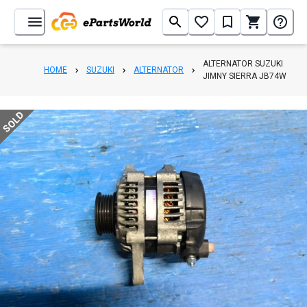
ALTERNATOR SUZUKI
HOME
SUZUKI
ALTERNATOR
JIMNY SIERRA JB74W
SOLD
1
/
2