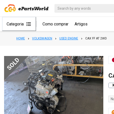
Categoria
Como comprar
Artigos
HOME
VOLKSWAGEN
USED ENGINE
CAX FF AT 2WD
SOLD
C
N