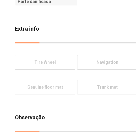
Parte danificada
Extra info
Tire Wheel
Navigation
Genuine floor mat
Trunk mat
Observação