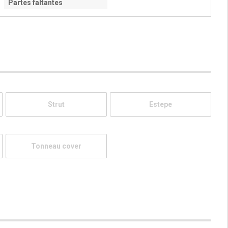
Partes faltantes
Strut
Estepe
Tonneau cover