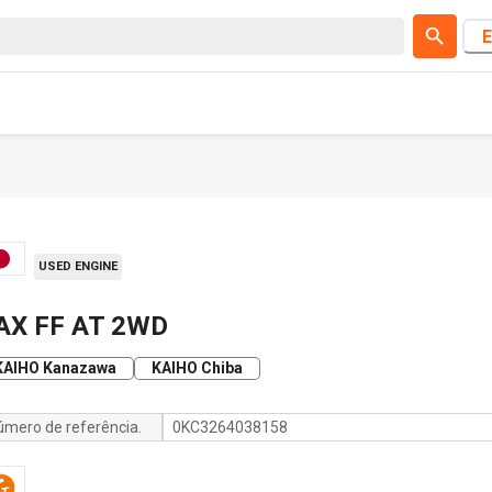
E
USED ENGINE
AX FF AT 2WD
KAIHO Kanazawa
KAIHO Chiba
úmero de referência.
0KC3264038158