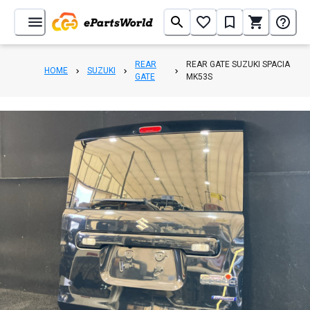
REAR
REAR GATE SUZUKI SPACIA
HOME
SUZUKI
GATE
MK53S
1
/
10