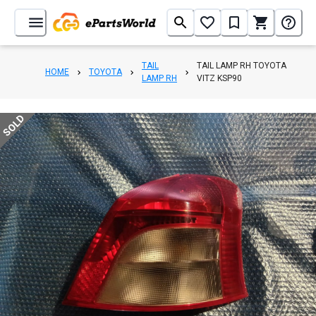
TAIL
TAIL LAMP RH TOYOTA
HOME
TOYOTA
LAMP RH
VITZ KSP90
SOLD
1
/
35