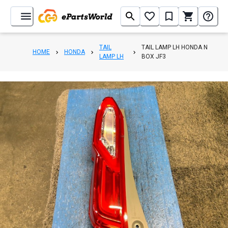
TAIL
TAIL LAMP LH HONDA N
HOME
HONDA
LAMP LH
BOX JF3
1
/
3