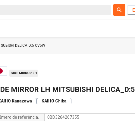
E
TSUBISHI DELICA_D:5 CV5W
SIDE MIRROR LH
IDE MIRROR LH MITSUBISHI DELICA_D:
KAIHO Kanazawa
KAIHO Chiba
úmero de referência.
0BD3264267355