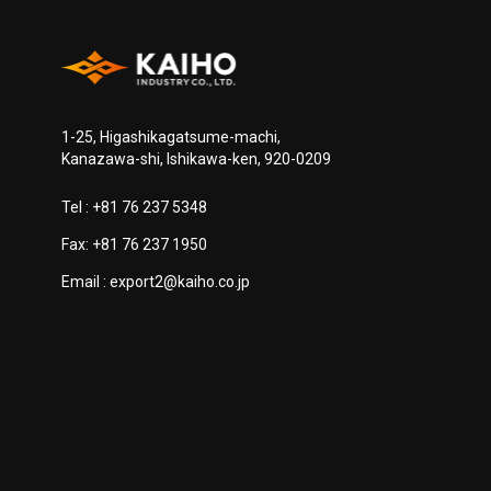
1-25, Higashikagatsume-machi,
Kanazawa-shi, Ishikawa-ken, 920-0209
Tel :
+81 76 237 5348
Fax: +81 76 237 1950
Email :
export2@kaiho.co.jp