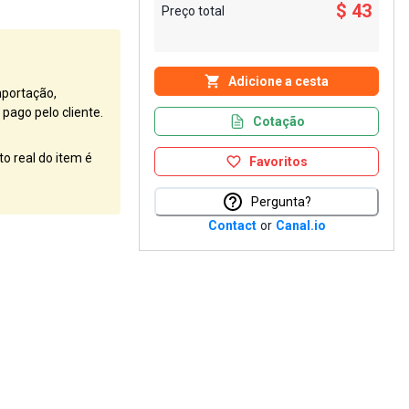
$ 43
Preço total
Adicione a cesta
mportação,
pago pelo cliente.
Cotação
o real do item é
Favoritos
Pergunta?
Contact
or
Canal.io