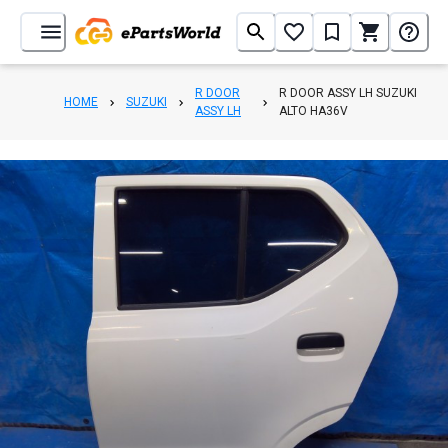
R DOOR
R DOOR ASSY LH SUZUKI
HOME
SUZUKI
ASSY LH
ALTO HA36V
1
/
10