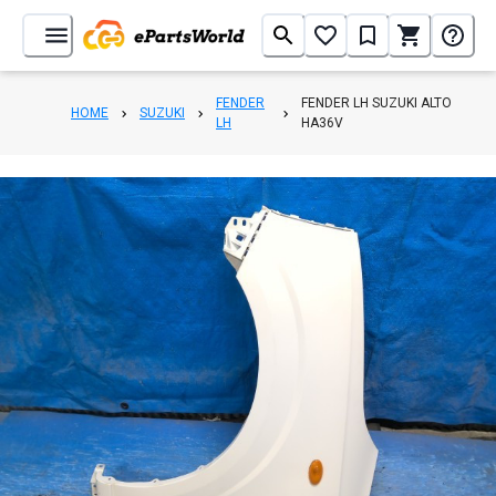
FENDER
FENDER LH SUZUKI ALTO
HOME
SUZUKI
LH
HA36V
1
/
7