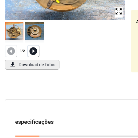
1
/
2
Download de fotos
especificações