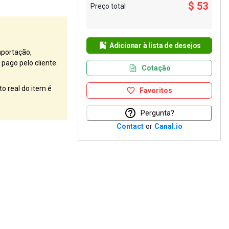
$ 53
Preço total
Adicionar à lista de desejos
mportação,
pago pelo cliente.
Cotação
o real do item é
Favoritos
Pergunta?
Contact
or
Canal.io