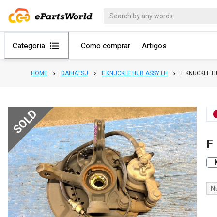
Categoria
Como comprar
Artigos
HOME
DAIHATSU
F KNUCKLE HUB ASSY LH
F KNUCKLE H
SOLD
F
N