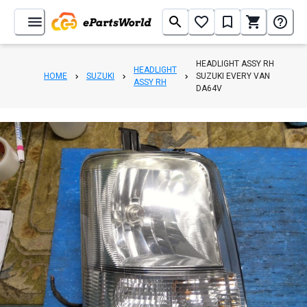
HEADLIGHT ASSY RH
HEADLIGHT
HOME
SUZUKI
SUZUKI EVERY VAN
ASSY RH
DA64V
1
/
7