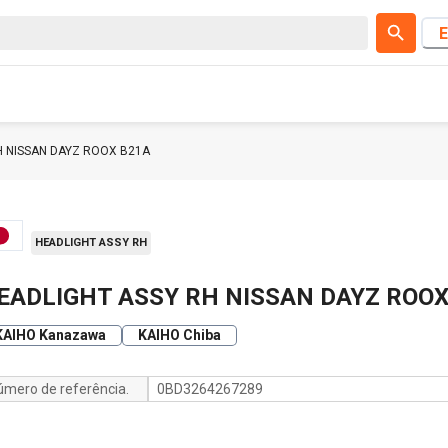
E
H NISSAN DAYZ ROOX B21A
HEADLIGHT ASSY RH
EADLIGHT ASSY RH NISSAN DAYZ ROOX
KAIHO Kanazawa
KAIHO Chiba
úmero de referência.
0BD3264267289