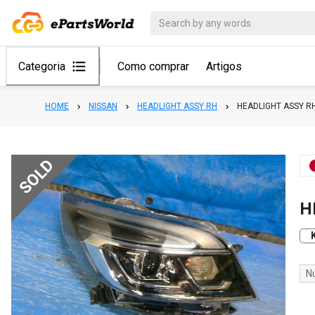
Categoria
Como comprar
Artigos
HOME
NISSAN
HEADLIGHT ASSY RH
HEADLIGHT ASSY R
SOLD
H
N