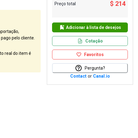
$ 214
Preço total
Adicionar à lista de desejos
mportação,
pago pelo cliente.
Cotação
o real do item é
Favoritos
Pergunta?
Contact
or
Canal.io