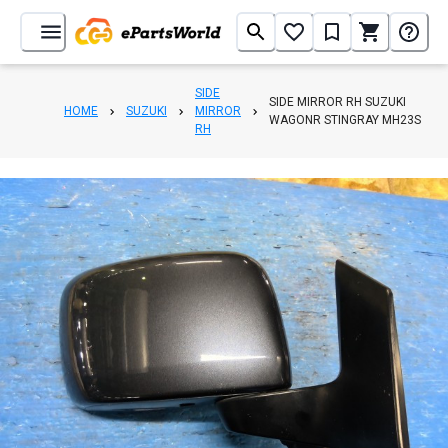
SIDE
SIDE MIRROR RH SUZUKI
HOME
SUZUKI
MIRROR
WAGONR STINGRAY MH23S
RH
1
/
6