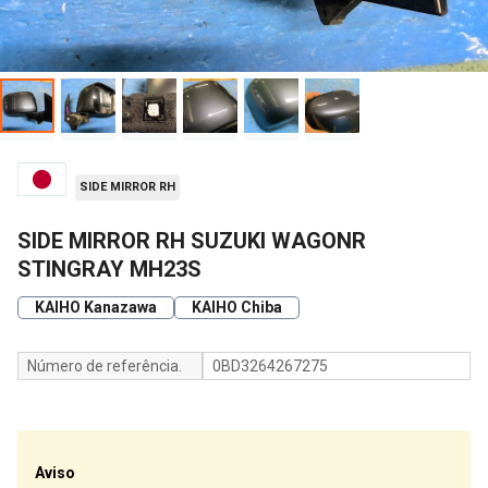
SIDE MIRROR RH
SIDE MIRROR RH SUZUKI WAGONR
STINGRAY MH23S
KAIHO Kanazawa
KAIHO Chiba
Número de referência.
0BD3264267275
Aviso