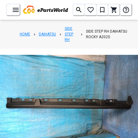
SIDE
SIDE STEP RH DAIHATSU
HOME
DAIHATSU
STEP
ROCKY A202S
RH
1
/
5