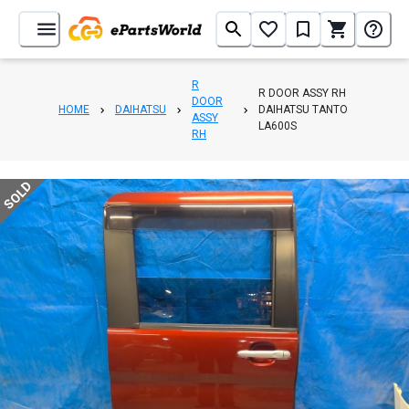
R
R DOOR ASSY RH
DOOR
HOME
DAIHATSU
DAIHATSU TANTO
ASSY
LA600S
RH
SOLD
1
/
6