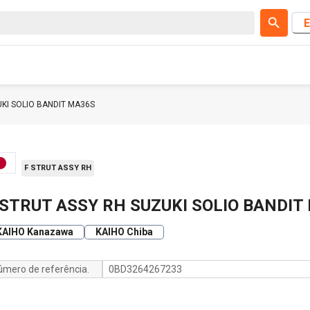
E
UKI SOLIO BANDIT MA36S
F STRUT ASSY RH
 STRUT ASSY RH SUZUKI SOLIO BANDIT
KAIHO Kanazawa
KAIHO Chiba
úmero de referência.
0BD3264267233