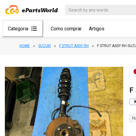
Categoria
Como comprar
Artigos
HOME
SUZUKI
F STRUT ASSY RH
F STRUT ASSY RH SUZ
F
N