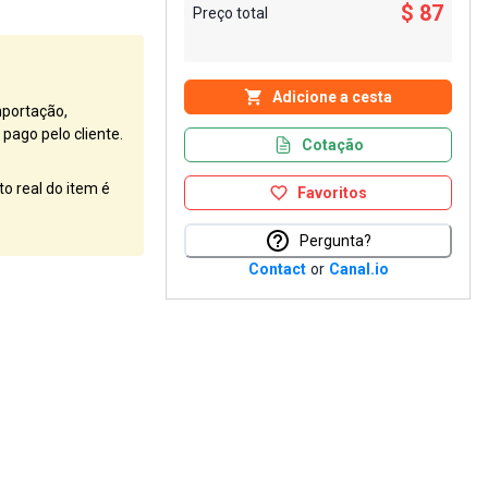
$ 87
Preço total
Adicione a cesta
mportação,
pago pelo cliente.
Cotação
o real do item é
Favoritos
Pergunta?
Contact
or
Canal.io