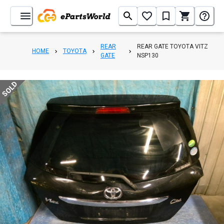
REAR
REAR GATE TOYOTA VITZ
HOME
TOYOTA
GATE
NSP130
SOLD
1
/
6