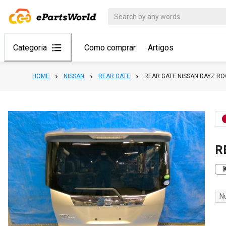
Categoria
Como comprar
Artigos
HOME
NISSAN
REAR GATE
REAR GATE NISSAN DAYZ R
R
N