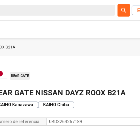
E
OOX B21A
REAR GATE
EAR GATE NISSAN DAYZ ROOX B21A
KAIHO Kanazawa
KAIHO Chiba
úmero de referência.
0BD3264267189