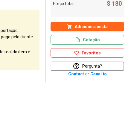
$ 180
Preço total
Adicione a cesta
mportação,
pago pelo cliente.
Cotação
o real do item é
Favoritos
Pergunta?
Contact
or
Canal.io