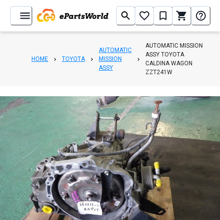
AUTOMATIC MISSION
AUTOMATIC
ASSY TOYOTA
HOME
TOYOTA
MISSION
CALDINA WAGON
ASSY
ZZT241W
1
/
5