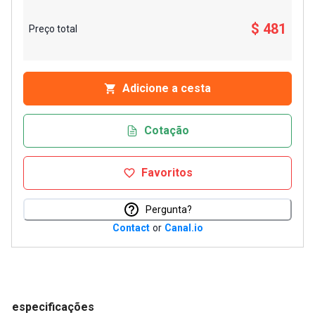
$ 481
Preço total
Adicione a cesta
Cotação
Favoritos
Pergunta?
Contact
or
Canal.io
especificações