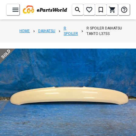
R
R SPOILER DAIHATSU
HOME
DAIHATSU
SPOILER
TANTO L375S
SOLD
1
/
4