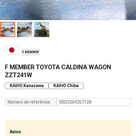
F MEMBER
F MEMBER TOYOTA CALDINA WAGON
ZZT241W
KAIHO Kanazawa
KAIHO Chiba
Número de referência.
0BD3264267128
Aviso