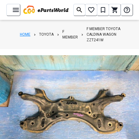
F MEMBER TOYOTA
F
HOME
TOYOTA
CALDINA WAGON
MEMBER
ZZT241W
1
/
3